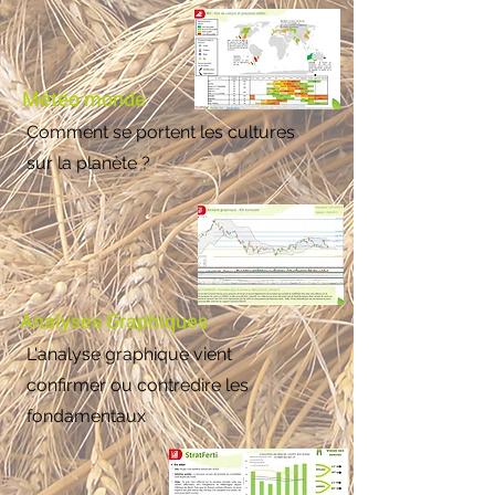
Météo monde
Comment se portent les cultures
sur la planète ?
Analyses Graphiques
L'analyse graphique vient
confirmer ou contredire les
fondamentaux