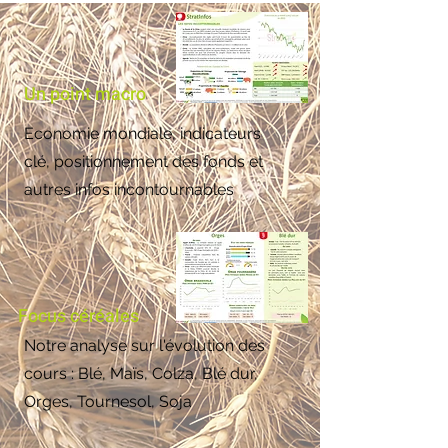
Un point macro
Economie mondiale, indicateurs
clé, positionnement des fonds et
autres infos incontournables
Focus céréales
Notre analyse sur l'évolution des
cours : Blé, Maïs, Colza, Blé dur,
Orges, Tournesol, Soja