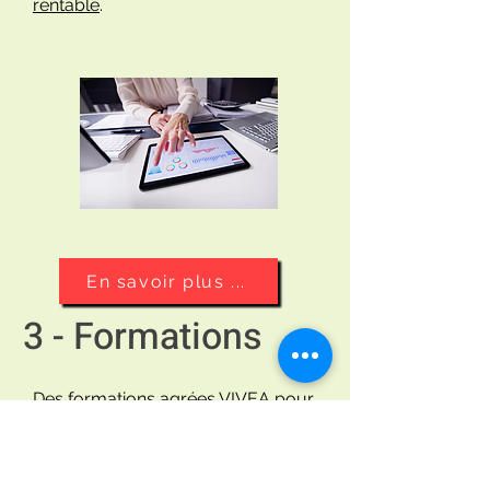
rentable
.
En savoir plus ...
3 - Formations
Des
formations
agrées VIVEA pour
mettre en place votre stratégie de
commercialisation, et ainsi